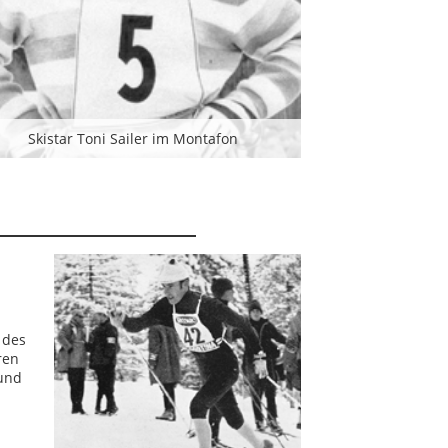
Skistar Toni Sailer im Montafon
 des
ren
 und