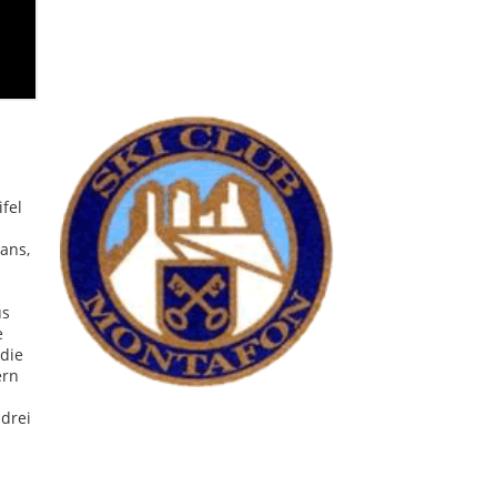
fel
ans,
us
e
die
ern
drei