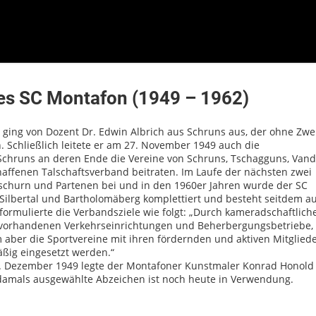
es SC Montafon (1949 – 1962)
 ging von Dozent Dr. Edwin Albrich aus Schruns aus, der ohne Zwei
 Schließlich leitete er am 27. November 1949 auch die
hruns an deren Ende die Vereine von Schruns, Tschagguns, Vand
haffenen Talschaftsverband beitraten. Im Laufe der nächsten zwei
aschurn und Partenen bei und in den 1960er Jahren wurde der SC
Silbertal und Bartholomäberg komplettiert und besteht seitdem a
formulierte die Verbandsziele wie folgt: „Durch kameradschaftlich
vorhandenen Verkehrseinrichtungen und Beherbergungsbetriebe, 
 aber die Sportvereine mit ihren fördernden und aktiven Mitglied
ßig eingesetzt werden.“
9. Dezember 1949 legte der Montafoner Kunstmaler Konrad Honold 
 damals ausgewählte Abzeichen ist noch heute in Verwendung.