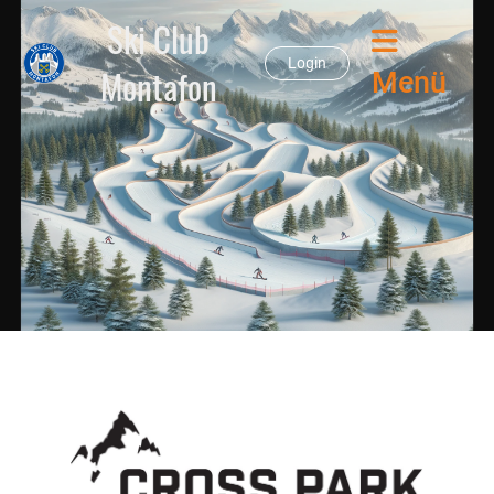
Ski Club
Login
Montafon
Menü